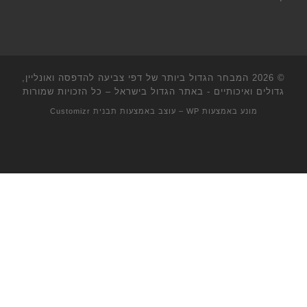
© 2026
המבחר הגדול ביותר של דפי צביעה להדפסה ואונליין,
גדולים ואיכותיים - באתר הגדול בישראל
– כל הזכויות שמורות
מונע באמצעות
WP
– עוצב באמצעות
תבנית Customizr