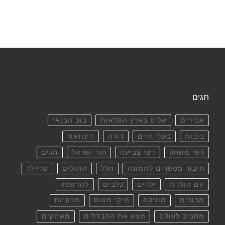
תגים
אבירים
אליס בארץ הפלאות
בוב הבנאי
בובות
בעלי חיים
דורה
דינוזאור
דפי משחק
דפי צביעה
חגי ישראל
חגים
חיבור מספרים לתמונה
חלל
חתולים
טריילר
יום הולדת
ילדים
כלבים
להדפסה
מבוכים
מוזיקה
מיקי מאוס
מכוניות
מסביב לעולם
מצא את ההבדלים
משחקים