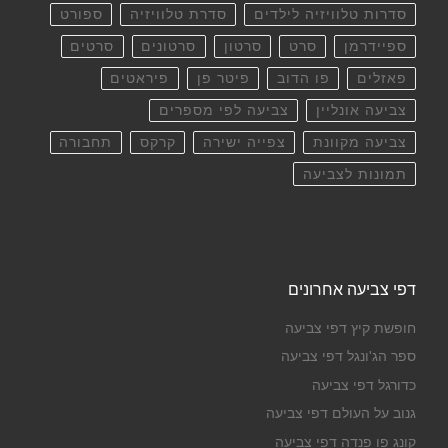
סדרות טלוויזיה לילדים
סדרת טלוויזיה
ספורט
ספיידרמן
סרט
סרטון
סרטונים
סרטים
פאזלים
פו הדוב
פיטר פן
פיראטים
צביעה אונליין
צביעה לפי מספרים
צביעה מקוונת
צפייה ישירה
קרקס
תחבורה
תמונות לצביעה
דפי צביעה אחרונים
חופשת קיץ דפי צביעה
ספר הג'ונגל דפי צביעה
כדורגל דפי צביעה
גנוב על העולם דפי צביעה
קונג פו פנדה דפי צביעה