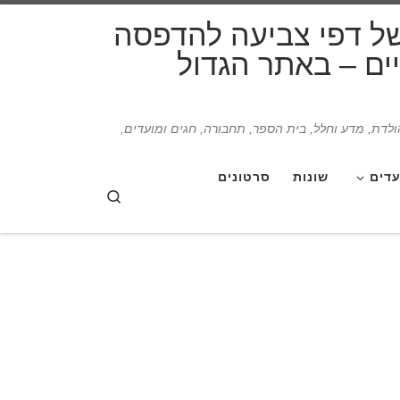
דלג לתוכן
של דפי צביעה להדפסה
תיים – באתר הגדול
הולדת, מדע וחלל, בית הספר, תחבורה, חגים ומועדים,
עדים
שונות
סרטונים
Search