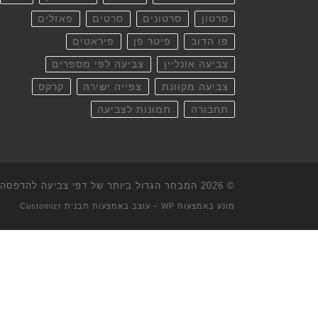
סרטון
סרטונים
סרטים
פאזלים
פו הדוב
פיטר פן
פיראטים
צביעה אונליין
צביעה לפי מספרים
צביעה מקוונת
צפייה ישירה
קרקס
תחבורה
תמונות לצביעה
© 2026
המבחר הגדול ביותר של דפי צביעה להדפסה וא
מונע באמצעות
WP
– עוצב באמצעות
תבנית Customizr