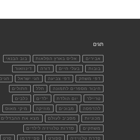
תגים
אבירים
אליס בארץ הפלאות
בוב הבנאי
בובות
בעלי חיים
דורה
דינוזאור
דפי משחק
דפי צביעה
חגי ישראל
חגים
חיבור מספרים לתמונה
חלל
חתולים
טריילר
יום הולדת
ילדים
כלבים
להדפסה
מבוכים
מוזיקה
מיקי מאוס
מכוניות
מסביב לעולם
מצא את ההבדלים
משחקים
סדרות טלוויזיה לילדים
סדרת טלוויזיה
ספורט
ספיידרמן
סרט