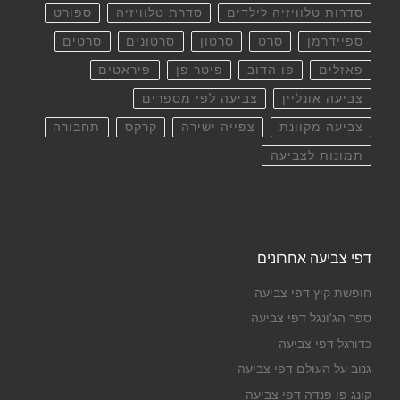
סדרות טלוויזיה לילדים
סדרת טלוויזיה
ספורט
ספיידרמן
סרט
סרטון
סרטונים
סרטים
פאזלים
פו הדוב
פיטר פן
פיראטים
צביעה אונליין
צביעה לפי מספרים
צביעה מקוונת
צפייה ישירה
קרקס
תחבורה
תמונות לצביעה
דפי צביעה אחרונים
חופשת קיץ דפי צביעה
ספר הג'ונגל דפי צביעה
כדורגל דפי צביעה
גנוב על העולם דפי צביעה
קונג פו פנדה דפי צביעה