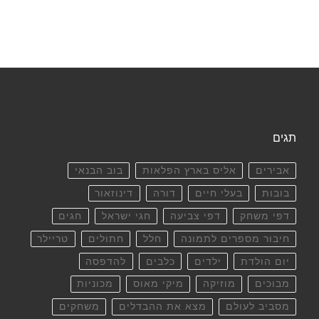
תגים
אבירים
אליס בארץ הפלאות
בוב הבנאי
בובות
בעלי חיים
דורה
דינוזאור
דפי משחק
דפי צביעה
חגי ישראל
חגים
חיבור מספרים לתמונה
חלל
חתולים
טריילר
יום הולדת
ילדים
כלבים
להדפסה
מבוכים
מוזיקה
מיקי מאוס
מכוניות
מסביב לעולם
מצא את ההבדלים
משחקים