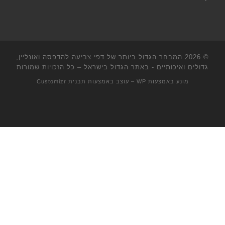
© 2026
המבחר הגדול ביותר של דפי צביעה להדפסה ואונליין,
גדולים ואיכותיים - באתר הגדול בישראל
– כל הזכויות שמורות
מונע באמצעות
WP
– עוצב באמצעות
תבנית Customizr