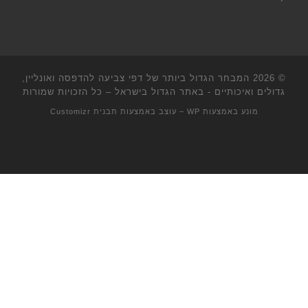
© 2026
המבחר הגדול ביותר של דפי צביעה להדפסה ואונליין,
גדולים ואיכותיים - באתר הגדול בישראל
– כל הזכויות שמורות
מונע באמצעות
WP
– עוצב באמצעות
תבנית Customizr