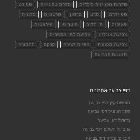
סדרות טלוויזיה לילדים
סדרת טלוויזיה
ספורט
ספיידרמן
סרט
סרטון
סרטונים
סרטים
פאזלים
פו הדוב
פיטר פן
פיראטים
צביעה אונליין
צביעה לפי מספרים
צביעה מקוונת
צפייה ישירה
קרקס
תחבורה
תמונות לצביעה
דפי צביעה אחרונים
חופשת קיץ דפי צביעה
ספר הג'ונגל דפי צביעה
כדורגל דפי צביעה
גנוב על העולם דפי צביעה
קונג פו פנדה דפי צביעה