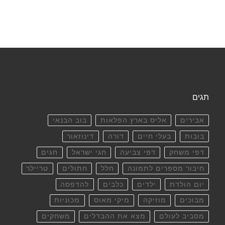
תגים
אבירים
אליס בארץ הפלאות
בוב הבנאי
בובות
בעלי חיים
דורה
דינוזאור
דפי משחק
דפי צביעה
חגי ישראל
חגים
חיבור מספרים לתמונה
חלל
חתולים
טריילר
יום הולדת
ילדים
כלבים
להדפסה
מבוכים
מוזיקה
מיקי מאוס
מכוניות
מסביב לעולם
מצא את ההבדלים
משחקים