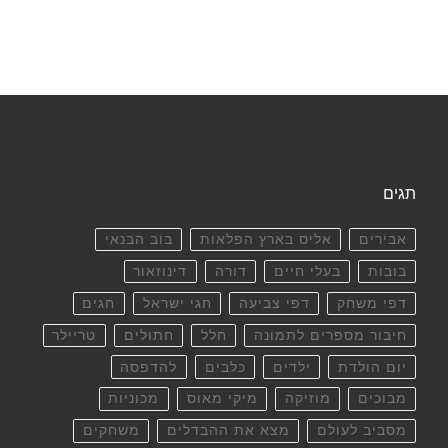
תגים
אבירים
אליס בארץ הפלאות
בוב הבנאי
בובות
בעלי חיים
דורה
דינוזאור
דפי משחק
דפי צביעה
חגי ישראל
חגים
חיבור מספרים לתמונה
חלל
חתולים
טריילר
יום הולדת
ילדים
כלבים
להדפסה
מבוכים
מוזיקה
מיקי מאוס
מכוניות
מסביב לעולם
מצא את ההבדלים
משחקים