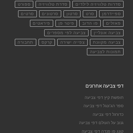
סדרות טלוויזיה לילדים
סדרת טלוויזיה
ספורט
ספיידרמן
סרט
סרטון
סרטונים
סרטים
פאזלים
פו הדוב
פיטר פן
פיראטים
צביעה אונליין
צביעה לפי מספרים
צביעה מקוונת
צפייה ישירה
קרקס
תחבורה
תמונות לצביעה
דפי צביעה אחרונים
חופשת קיץ דפי צביעה
ספר הג'ונגל דפי צביעה
כדורגל דפי צביעה
גנוב על העולם דפי צביעה
קונג פו פנדה דפי צביעה