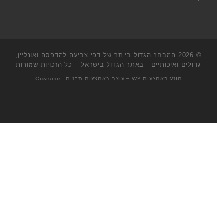
© 2026
המבחר הגדול ביותר של דפי צביעה להדפסה ואונליין,
גדולים ואיכותיים - באתר הגדול בישראל
– כל הזכויות שמורות
מונע באמצעות
WP
– עוצב באמצעות
תבנית Customizr