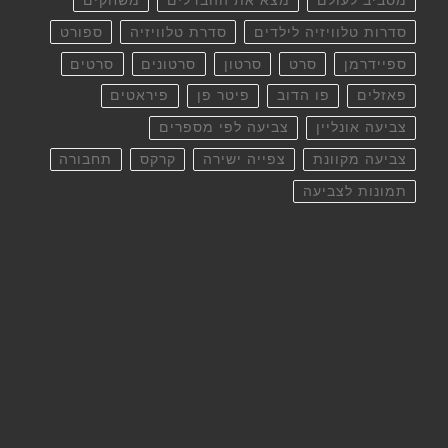
מסביב לעולם
מצא את ההבדלים
משחקים
סדרות טלוויזיה לילדים
סדרת טלוויזיה
ספורט
ספיידרמן
סרט
סרטון
סרטונים
סרטים
פאזלים
פו הדוב
פיטר פן
פיראטים
צביעה אונליין
צביעה לפי מספרים
צביעה מקוונת
צפייה ישירה
קרקס
תחבורה
תמונות לצביעה