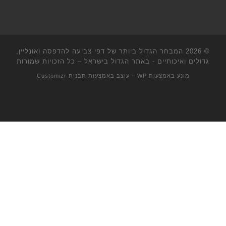
© 2026
המבחר הגדול ביותר של דפי צביעה להדפסה ואונליין,
גדולים ואיכותיים - באתר הגדול בישראל
– כל הזכויות שמורות
מונע באמצעות
WP
– עוצב באמצעות
תבנית Customizr