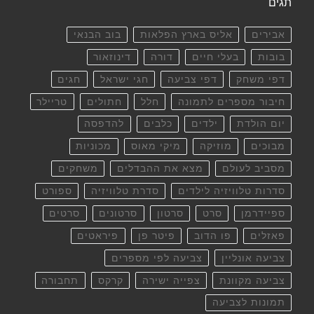
תגים
אבירים
אליס בארץ הפלאות
בוב הבנאי
בובות
בעלי חיים
דורה
דינוזאור
דפי משחק
דפי צביעה
חגי ישראל
חגים
חיבור מספרים לתמונה
חלל
חתולים
טריילר
יום הולדת
ילדים
כלבים
להדפסה
מבוכים
מוזיקה
מיקי מאוס
מכוניות
מסביב לעולם
מצא את ההבדלים
משחקים
סדרות טלוויזיה לילדים
סדרת טלוויזיה
ספורט
ספיידרמן
סרט
סרטון
סרטונים
סרטים
פאזלים
פו הדוב
פיטר פן
פיראטים
צביעה אונליין
צביעה לפי מספרים
צביעה מקוונת
צפייה ישירה
קרקס
תחבורה
תמונות לצביעה