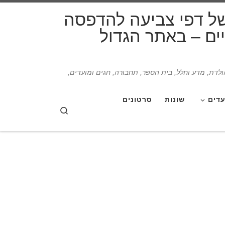
דלג לתוכן
של דפי צביעה להדפסה
תיים – באתר הגדול
הולדת, מדע וחלל, בית הספר, תחבורה, חגים ומועדים,
עדים
שונות
סרטונים
Search