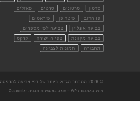
סרטון
סרטונים
סרטים
פאזלים
פו הדוב
פיטר פן
פיראטים
צביעה אונליין
צביעה לפי מספרים
צביעה מקוונת
צפייה ישירה
קרקס
תחבורה
תמונות לצביעה
© 2026
המבחר הגדול ביותר של דפי צביעה להדפסה וא
מונע באמצעות
WP
– עוצב באמצעות
תבנית Customizr