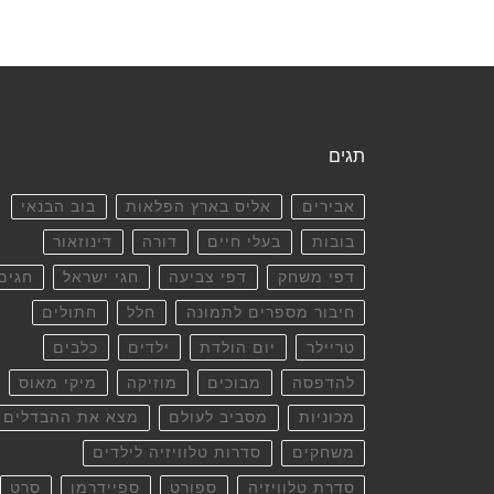
תגים
אבירים
אליס בארץ הפלאות
בוב הבנאי
בובות
בעלי חיים
דורה
דינוזאור
דפי משחק
דפי צביעה
חגי ישראל
חגים
חיבור מספרים לתמונה
חלל
חתולים
טריילר
יום הולדת
ילדים
כלבים
להדפסה
מבוכים
מוזיקה
מיקי מאוס
מכוניות
מסביב לעולם
מצא את ההבדלים
משחקים
סדרות טלוויזיה לילדים
סדרת טלוויזיה
ספורט
ספיידרמן
סרט