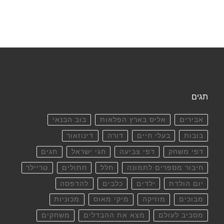
תגים
אבירים
אליס בארץ הפלאות
בוב הבנאי
בובות
בעלי חיים
דורה
דינוזאור
דפי משחק
דפי צביעה
חגי ישראל
חגים
חיבור מספרים לתמונה
חלל
חתולים
טריילר
יום הולדת
ילדים
כלבים
להדפסה
מבוכים
מוזיקה
מיקי מאוס
מכוניות
מסביב לעולם
מצא את ההבדלים
משחקים