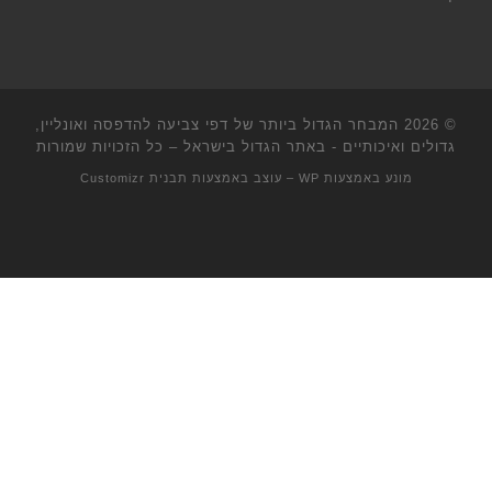
© 2026
המבחר הגדול ביותר של דפי צביעה להדפסה ואונליין,
גדולים ואיכותיים - באתר הגדול בישראל
– כל הזכויות שמורות
מונע באמצעות
WP
– עוצב באמצעות
תבנית Customizr