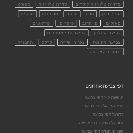
סדרות טלוויזיה לילדים
סדרת טלוויזיה
ספורט
ספיידרמן
סרט
סרטון
סרטונים
סרטים
פאזלים
פו הדוב
פיטר פן
פיראטים
צביעה אונליין
צביעה לפי מספרים
צביעה מקוונת
צפייה ישירה
קרקס
תחבורה
תמונות לצביעה
דפי צביעה אחרונים
חופשת קיץ דפי צביעה
ספר הג'ונגל דפי צביעה
כדורגל דפי צביעה
גנוב על העולם דפי צביעה
קונג פו פנדה דפי צביעה