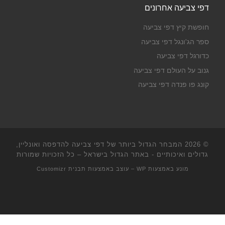
דפי צביעה אחרונים
חופשת קיץ דפי צביעה
ספר הג'ונגל דפי צביעה
כדורגל דפי צביעה
גנוב על העולם דפי צביעה
קונג פו פנדה דפי צביעה
© 2026
המבחר הגדול ביותר של דפי צביעה להדפסה ואונליין,
גדולים ואיכותיים - באתר הגדול בישראל
– כל הזכויות שמורות
מונע באמצעות
WP
– עוצב באמצעות
תבנית Customizr