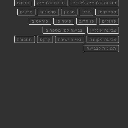
סדרות טלוויזיה לילדים
סדרת טלוויזיה
ספורט
ספיידרמן
סרט
סרטון
סרטונים
סרטים
פאזלים
פו הדוב
פיטר פן
פיראטים
צביעה אונליין
צביעה לפי מספרים
צביעה מקוונת
צפייה ישירה
קרקס
תחבורה
תמונות לצביעה