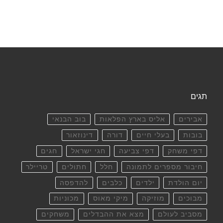
תגים
אבירים
אליס בארץ הפלאות
בוב הבנאי
בובות
בעלי חיים
דורה
דינוזאור
דפי משחק
דפי צביעה
חגי ישראל
חגים
חיבור מספרים לתמונה
חלל
חתולים
טריילר
יום הולדת
ילדים
כלבים
להדפסה
מבוכים
מוזיקה
מיקי מאוס
מכוניות
מסביב לעולם
מצא את ההבדלים
משחקים