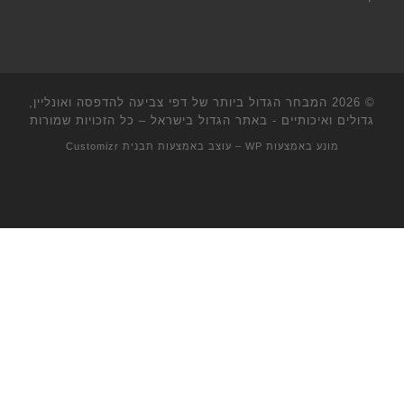
© 2026
המבחר הגדול ביותר של דפי צביעה להדפסה ואונליין,
גדולים ואיכותיים - באתר הגדול בישראל
– כל הזכויות שמורות
מונע באמצעות
WP
– עוצב באמצעות
תבנית Customizr