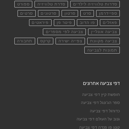
סדרות טלוויזיה לילדים
סדרת טלוויזיה
ספורט
ספיידרמן
סרט
סרטון
סרטונים
סרטים
פאזלים
פו הדוב
פיטר פן
פיראטים
צביעה אונליין
צביעה לפי מספרים
צביעה מקוונת
צפייה ישירה
קרקס
תחבורה
תמונות לצביעה
דפי צביעה אחרונים
חופשת קיץ דפי צביעה
ספר הג'ונגל דפי צביעה
כדורגל דפי צביעה
גנוב על העולם דפי צביעה
קונג פו פנדה דפי צביעה