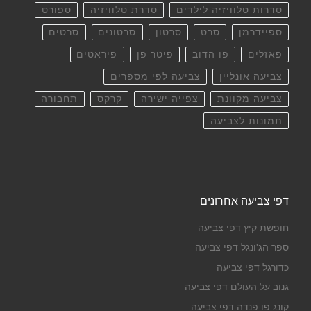
סדרות טלוויזיה לילדים
סדרת טלוויזיה
ספורט
ספיידרמן
סרט
סרטון
סרטונים
סרטים
פאזלים
פו הדוב
פיטר פן
פיראטים
צביעה אונליין
צביעה לפי מספרים
צביעה מקוונת
צפייה ישירה
קרקס
תחבורה
תמונות לצביעה
דפי צביעה אחרונים
חופשת קיץ דפי צביעה
ספר הג'ונגל דפי צביעה
כדורגל דפי צביעה
גנוב על העולם דפי צביעה
קונג פו פנדה דפי צביעה