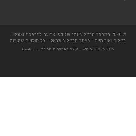
© 2026
המבחר הגדול ביותר של דפי צביעה להדפסה ואונליין,
גדולים ואיכותיים - באתר הגדול בישראל
– כל הזכויות שמורות
מונע באמצעות
WP
– עוצב באמצעות
תבנית Customizr