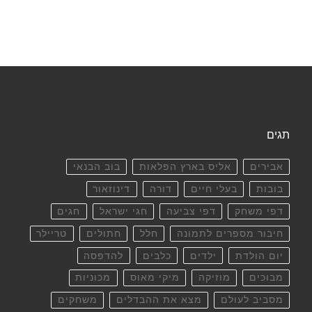
תגים
אבירים
אליס בארץ הפלאות
בוב הבנאי
בובות
בעלי חיים
דורה
דינוזאור
דפי משחק
דפי צביעה
חגי ישראל
חגים
חיבור מספרים לתמונה
חלל
חתולים
טריילר
יום הולדת
ילדים
כלבים
להדפסה
מבוכים
מוזיקה
מיקי מאוס
מכוניות
מסביב לעולם
מצא את ההבדלים
משחקים