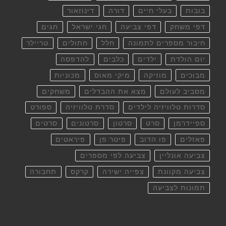
בובות
בעלי חיים
דורה
דינוזאור
דפי משחק
דפי צביעה
חגי ישראל
חגים
חיבור מספרים לתמונה
חלל
חתולים
טריילר
יום הולדת
ילדים
כלבים
להדפסה
מבוכים
מוזיקה
מיקי מאוס
מכוניות
מסביב לעולם
מצא את ההבדלים
משחקים
סדרות טלוויזיה לילדים
סדרת טלוויזיה
ספורט
ספיידרמן
סרט
סרטון
סרטונים
סרטים
פאזלים
פו הדוב
פיטר פן
פיראטים
צביעה אונליין
צביעה לפי מספרים
צביעה מקוונת
צפייה ישירה
קרקס
תחבורה
תמונות לצביעה