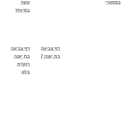
בספארי
קשה
במיוחד
דף צביעה
דף צביעה
בת יענה 7
בת יענה
רוקדת
בלט