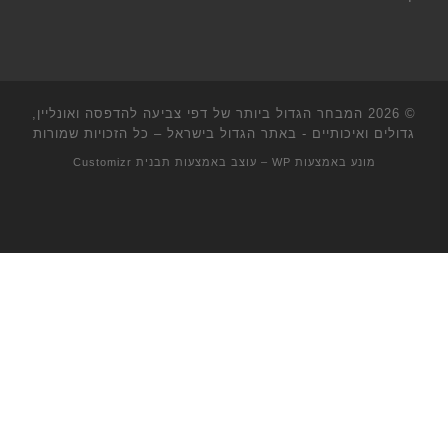
© 2026
המבחר הגדול ביותר של דפי צביעה להדפסה ואונליין,
גדולים ואיכותיים - באתר הגדול בישראל
– כל הזכויות שמורות
מונע באמצעות
WP
– עוצב באמצעות
תבנית Customizr