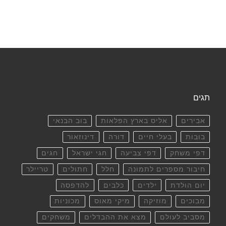
תגים
אבירים
אליס בארץ הפלאות
בוב הבנאי
בובות
בעלי חיים
דורה
דינוזאור
דפי משחק
דפי צביעה
חגי ישראל
חגים
חיבור מספרים לתמונה
חלל
חתולים
טריילר
יום הולדת
ילדים
כלבים
להדפסה
מבוכים
מוזיקה
מיקי מאוס
מכוניות
מסביב לעולם
מצא את ההבדלים
משחקים