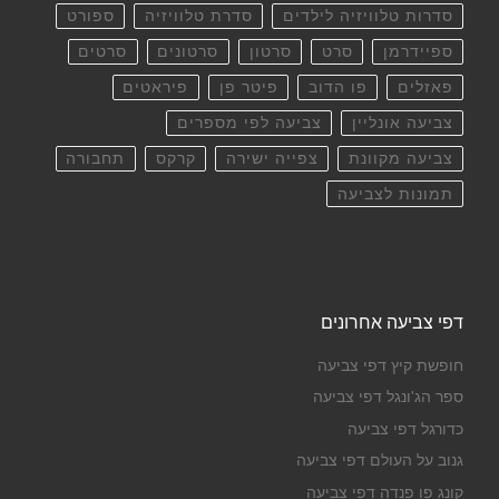
סדרות טלוויזיה לילדים
סדרת טלוויזיה
ספורט
ספיידרמן
סרט
סרטון
סרטונים
סרטים
פאזלים
פו הדוב
פיטר פן
פיראטים
צביעה אונליין
צביעה לפי מספרים
צביעה מקוונת
צפייה ישירה
קרקס
תחבורה
תמונות לצביעה
דפי צביעה אחרונים
חופשת קיץ דפי צביעה
ספר הג'ונגל דפי צביעה
כדורגל דפי צביעה
גנוב על העולם דפי צביעה
קונג פו פנדה דפי צביעה