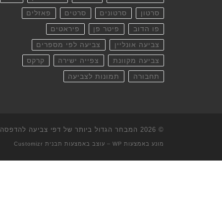
סרטון
סרטונים
סרטים
פאזלים
פו הדוב
פיטר פן
פיראטים
צביעה אונליין
צביעה לפי מספרים
צביעה מקוונת
צפייה ישירה
קרקס
תחבורה
תמונות לצביעה
© 2026
המבחר הגדול ביותר של דפי צביעה להדפסה וא
מונע באמצעות
WP
– עוצב באמצעות
תבנית Customizr