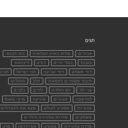
תגים
אבירים
אליס בארץ הפלאות
בוב הבנאי
בובות
בעלי חיים
דורה
דינוזאור
דפי משחק
דפי צביעה
חגי ישראל
חגים
חיבור מספרים לתמונה
חלל
חתולים
טריילר
יום הולדת
ילדים
כלבים
להדפסה
מבוכים
מוזיקה
מיקי מאוס
מכוניות
מסביב לעולם
מצא את ההבדלים
משחקים
סדרות טלוויזיה לילדים
סדרת טלוויזיה
ספורט
ספיידרמן
סרט