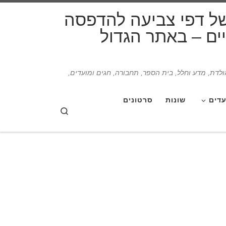
דלג לתוכן
של דפי צביעה להדפסה
תיים – באתר הגדול
הולדת, מדע וחלל, בית הספר, תחבורה, חגים ומועדים,
עדים
שונות
סרטונים
Search