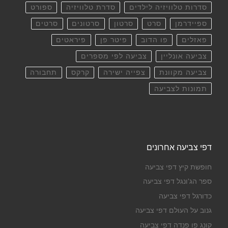
סדרות טלוויזיה לילדים
סדרת טלוויזיה
ספורט
ספיידרמן
סרט
סרטון
סרטונים
סרטים
פאזלים
פו הדוב
פיטר פן
פיראטים
צביעה אונליין
צביעה לפי מספרים
צביעה מקוונת
צפייה ישירה
קרקס
תחבורה
תמונות לצביעה
דפי צביעה אחרונים
חופשת קיץ דפי צביעה
ספר הג'ונגל דפי צביעה
כדורגל דפי צביעה
גנוב על העולם דפי צביעה
קונג פו פנדה דפי צביעה