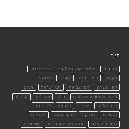
תגים
אבירים
אליס בארץ הפלאות
בוב הבנאי
בובות
בעלי חיים
דורה
דינוזאור
דפי משחק
דפי צביעה
חגי ישראל
חגים
חיבור מספרים לתמונה
חלל
חתולים
טריילר
יום הולדת
ילדים
כלבים
להדפסה
מבוכים
מוזיקה
מיקי מאוס
מכוניות
מסביב לעולם
מצא את ההבדלים
משחקים