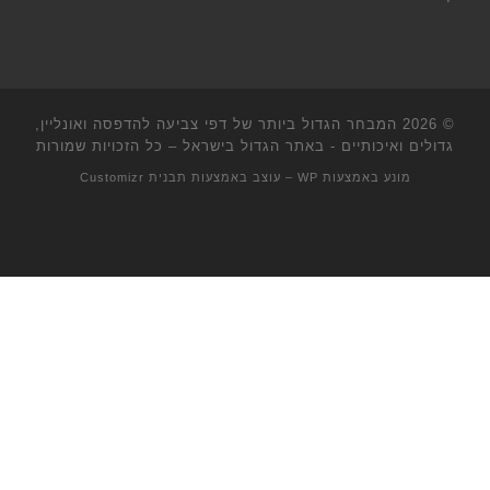
© 2026
המבחר הגדול ביותר של דפי צביעה להדפסה ואונליין,
גדולים ואיכותיים - באתר הגדול בישראל
– כל הזכויות שמורות
מונע באמצעות
WP
– עוצב באמצעות
תבנית Customizr