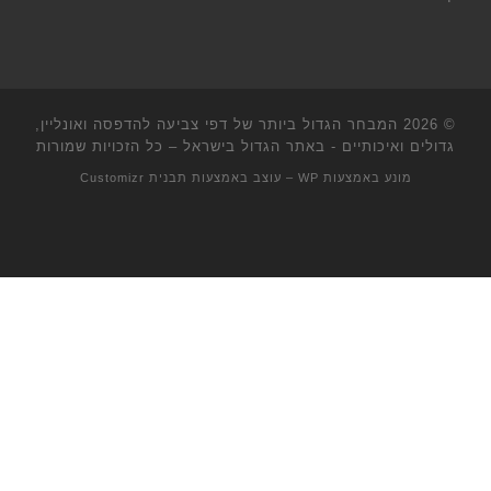
© 2026
המבחר הגדול ביותר של דפי צביעה להדפסה ואונליין,
גדולים ואיכותיים - באתר הגדול בישראל
– כל הזכויות שמורות
מונע באמצעות
WP
– עוצב באמצעות
תבנית Customizr