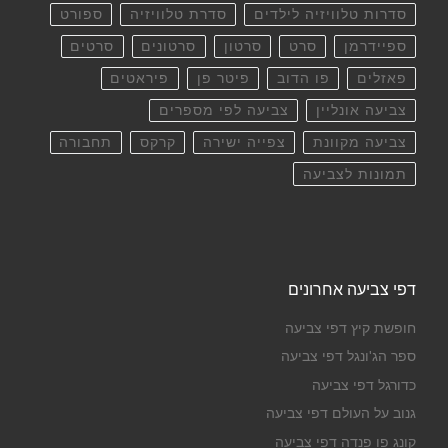
סדרות טלוויזיה לילדים
סדרת טלוויזיה
ספורט
ספיידרמן
סרט
סרטון
סרטונים
סרטים
פאזלים
פו הדוב
פיטר פן
פיראטים
צביעה אונליין
צביעה לפי מספרים
צביעה מקוונת
צפייה ישירה
קרקס
תחבורה
תמונות לצביעה
דפי צביעה אחרונים
חופשת קיץ דפי צביעה
ספר הג'ונגל דפי צביעה
כדורגל דפי צביעה
גנוב על העולם דפי צביעה
קונג פו פנדה דפי צביעה