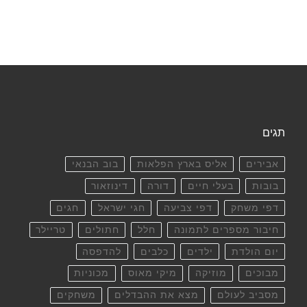
תגים
אבירים
אליס בארץ הפלאות
בוב הבנאי
בובות
בעלי חיים
דורה
דינוזאור
דפי משחק
דפי צביעה
חגי ישראל
חגים
חיבור מספרים לתמונה
חלל
חתולים
טריילר
יום הולדת
ילדים
כלבים
להדפסה
מבוכים
מוזיקה
מיקי מאוס
מכוניות
מסביב לעולם
מצא את ההבדלים
משחקים