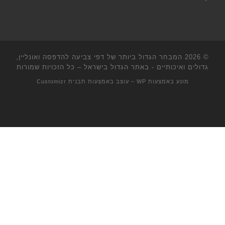
© 2026
המבחר הגדול ביותר של דפי צביעה להדפסה ואונליין,
גדולים ואיכותיים - באתר הגדול בישראל
– כל הזכויות שמורות
מונע באמצעות
WP
– עוצב באמצעות
תבנית Customizr