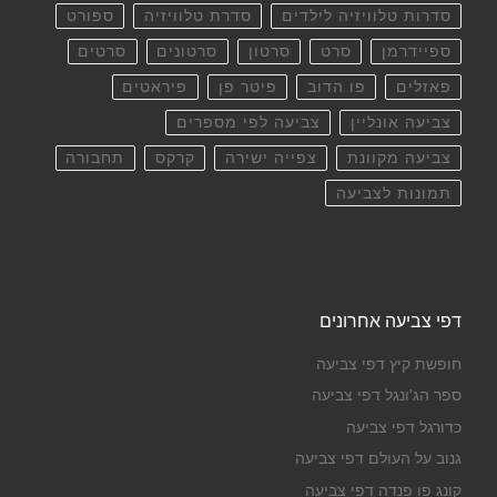
סדרות טלוויזיה לילדים
סדרת טלוויזיה
ספורט
ספיידרמן
סרט
סרטון
סרטונים
סרטים
פאזלים
פו הדוב
פיטר פן
פיראטים
צביעה אונליין
צביעה לפי מספרים
צביעה מקוונת
צפייה ישירה
קרקס
תחבורה
תמונות לצביעה
דפי צביעה אחרונים
חופשת קיץ דפי צביעה
ספר הג'ונגל דפי צביעה
כדורגל דפי צביעה
גנוב על העולם דפי צביעה
קונג פו פנדה דפי צביעה