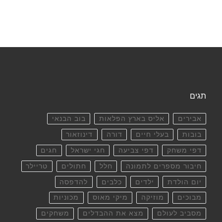
תגים
אבירים
אליס בארץ הפלאות
בוב הבנאי
בובות
בעלי חיים
דורה
דינוזאור
דפי משחק
דפי צביעה
חגי ישראל
חגים
חיבור מספרים לתמונה
חלל
חתולים
טריילר
יום הולדת
ילדים
כלבים
להדפסה
מבוכים
מוזיקה
מיקי מאוס
מכוניות
מסביב לעולם
מצא את ההבדלים
משחקים