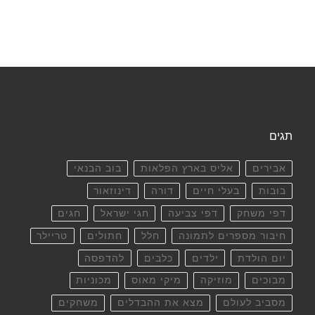
תגים
אבירים
אליס בארץ הפלאות
בוב הבנאי
בובות
בעלי חיים
דורה
דינוזאור
דפי משחק
דפי צביעה
חגי ישראל
חגים
חיבור מספרים לתמונה
חלל
חתולים
טריילר
יום הולדת
ילדים
כלבים
להדפסה
מבוכים
מוזיקה
מיקי מאוס
מכוניות
מסביב לעולם
מצא את ההבדלים
משחקים