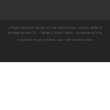
© 2026
המבחר הגדול ביותר של דפי צביעה להדפסה ואונליין,
גדולים ואיכותיים - באתר הגדול בישראל
– כל הזכויות שמורות
מונע באמצעות
WP
– עוצב באמצעות
תבנית Customizr