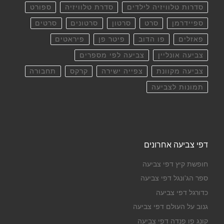
סדרות טלוויזיה לילדים
סדרת טלוויזיה
ספורט
ספיידרמן
סרט
סרטון
סרטונים
סרטים
פאזלים
פו הדוב
פיטר פן
פיראטים
צביעה אונליין
צביעה לפי מספרים
צביעה מקוונת
צפייה ישירה
קרקס
תחבורה
תמונות לצביעה
דפי צביעה אחרונים
חופשת קיץ דפי צביעה
ספר הג'ונגל דפי צביעה
כדורגל דפי צביעה
גנוב על העולם דפי צביעה
קונג פו פנדה דפי צביעה