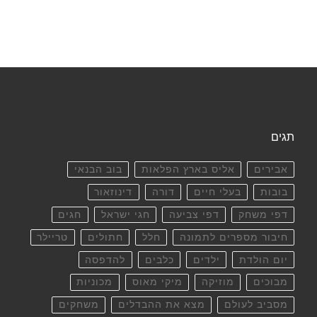
תגים
אבירים
אליס בארץ הפלאות
בוב הבנאי
בובות
בעלי חיים
דורה
דינוזאור
דפי משחק
דפי צביעה
חגי ישראל
חגים
חיבור מספרים לתמונה
חלל
חתולים
טריילר
יום הולדת
ילדים
כלבים
להדפסה
מבוכים
מוזיקה
מיקי מאוס
מכוניות
מסביב לעולם
מצא את ההבדלים
משחקים