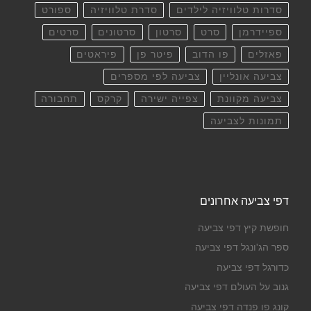
סדרות טלוויזיה לילדים
סדרת טלוויזיה
ספורט
ספיידרמן
סרט
סרטון
סרטונים
סרטים
פאזלים
פו הדוב
פיטר פן
פיראטים
צביעה אונליין
צביעה לפי מספרים
צביעה מקוונת
צפייה ישירה
קרקס
תחבורה
תמונות לצביעה
דפי צביעה אחרונים
חופשת קיץ דפי צביעה
ספר הג'ונגל דפי צביעה
כדורגל דפי צביעה
גנוב על העולם דפי צביעה
קונג פו פנדה דפי צביעה