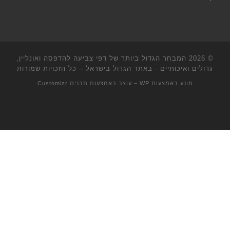
© 2026
המבחר הגדול ביותר של דפי צביעה להדפסה ואונליין,
גדולים ואיכותיים - באתר הגדול בישראל
– כל הזכויות שמורות
מונע באמצעות
WP
– עוצב באמצעות
תבנית Customizr