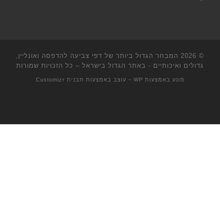
© 2026
המבחר הגדול ביותר של דפי צביעה להדפסה ואונליין,
גדולים ואיכותיים - באתר הגדול בישראל
– כל הזכויות שמורות
מונע באמצעות
WP
– עוצב באמצעות
תבנית Customizr