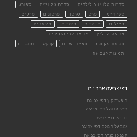
סדרות טלוויזיה לילדים
סדרת טלוויזיה
ספורט
ספיידרמן
סרט
סרטון
סרטונים
סרטים
פאזלים
פו הדוב
פיטר פן
פיראטים
צביעה אונליין
צביעה לפי מספרים
צביעה מקוונת
צפייה ישירה
קרקס
תחבורה
תמונות לצביעה
דפי צביעה אחרונים
חופשת קיץ דפי צביעה
ספר הג'ונגל דפי צביעה
כדורגל דפי צביעה
גנוב על העולם דפי צביעה
קונג פו פנדה דפי צביעה