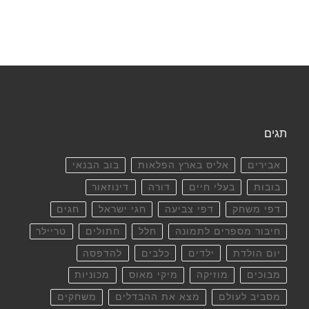
תגים
אבירים
אליס בארץ הפלאות
בוב הבנאי
בובות
בעלי חיים
דורה
דינוזאור
דפי משחק
דפי צביעה
חגי ישראל
חגים
חיבור מספרים לתמונה
חלל
חתולים
טריילר
יום הולדת
ילדים
כלבים
להדפסה
מבוכים
מוזיקה
מיקי מאוס
מכוניות
מסביב לעולם
מצא את ההבדלים
משחקים