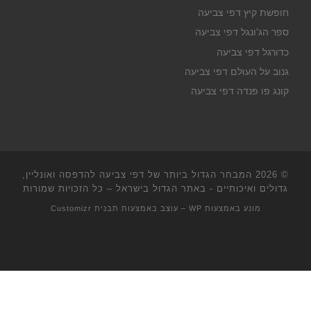
חופשת קיץ דפי צביעה
ספר הג'ונגל דפי צביעה
כדורגל דפי צביעה
גנוב על העולם דפי צביעה
קונג פו פנדה דפי צביעה
© 2026
המבחר הגדול ביותר של דפי צביעה להדפסה ואונליין,
גדולים ואיכותיים - באתר הגדול בישראל
– כל הזכויות שמורות
מונע באמצעות
WP
– עוצב באמצעות
תבנית Customizr