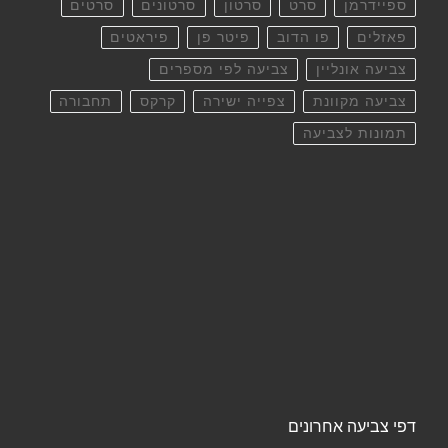
ספיידרמן
סרט
סרטון
סרטונים
סרטים
פאזלים
פו הדוב
פיטר פן
פיראטים
צביעה אונליין
צביעה לפי מספרים
צביעה מקוונת
צפייה ישירה
קרקס
תחבורה
תמונות לצביעה
דפי צביעה אחרונים