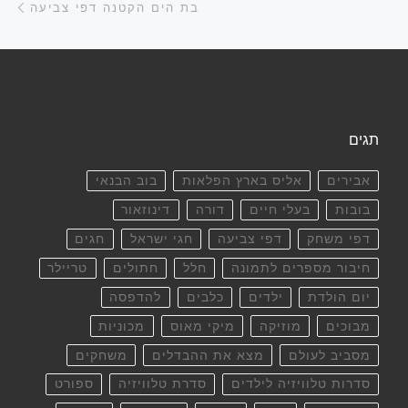
בת הים הקטנה דפי צביעה
תגים
אבירים
אליס בארץ הפלאות
בוב הבנאי
בובות
בעלי חיים
דורה
דינוזאור
דפי משחק
דפי צביעה
חגי ישראל
חגים
חיבור מספרים לתמונה
חלל
חתולים
טריילר
יום הולדת
ילדים
כלבים
להדפסה
מבוכים
מוזיקה
מיקי מאוס
מכוניות
מסביב לעולם
מצא את ההבדלים
משחקים
סדרות טלוויזיה לילדים
סדרת טלוויזיה
ספורט