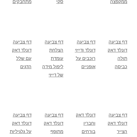
ממקפצה
סקי
מתחבקים
דף צביעה
דף צביעה
דף צביעה
דף צביעה
דונלד דאק
דונלד ודייזי
הצלחת
דונלד דאק
תולה
רוכבים על
עומדת
עם שלל
כביסה
אופניים
ליפול מידה
הדגים
של דייזי
דף צביעה
דונלד דאק
דף צביעה
דף צביעה
דונלד דאק
וחבריו
דונלד דאק
דונלד דאק
הצייר
בורחים
מתופף
על גלגיליות