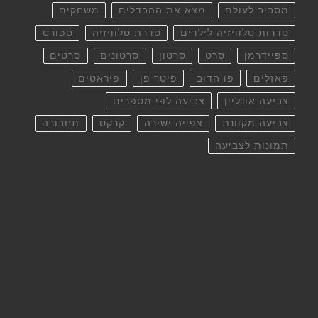
מסביב לעולם
מצא את ההבדלים
משחקים
סדרות טלוויזיה לילדים
סדרת טלוויזיה
ספורט
ספיידרמן
סרט
סרטון
סרטונים
סרטים
פאזלים
פו הדוב
פיטר פן
פיראטים
צביעה אונליין
צביעה לפי מספרים
צביעה מקוונת
צפייה ישירה
קרקס
תחבורה
תמונות לצביעה