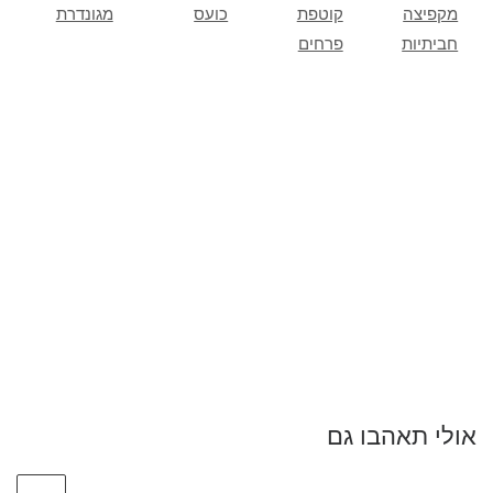
מקפיצה
קוטפת
כועס
מגונדרת
חביתיות
פרחים
אולי תאהבו גם