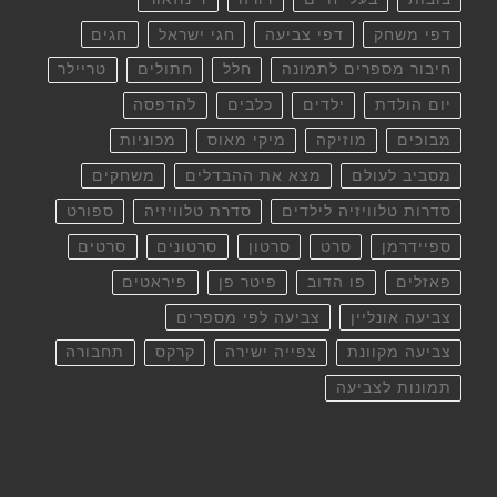
דפי משחק
דפי צביעה
חגי ישראל
חגים
חיבור מספרים לתמונה
חלל
חתולים
טריילר
יום הולדת
ילדים
כלבים
להדפסה
מבוכים
מוזיקה
מיקי מאוס
מכוניות
מסביב לעולם
מצא את ההבדלים
משחקים
סדרות טלוויזיה לילדים
סדרת טלוויזיה
ספורט
ספיידרמן
סרט
סרטון
סרטונים
סרטים
פאזלים
פו הדוב
פיטר פן
פיראטים
צביעה אונליין
צביעה לפי מספרים
צביעה מקוונת
צפייה ישירה
קרקס
תחבורה
תמונות לצביעה