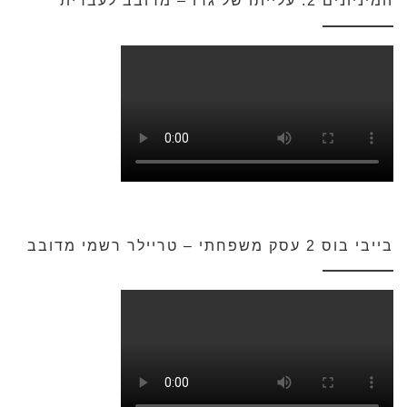
המיניונים 2: עלייתו של גרו – מדובב לעברית
בייבי בוס 2 עסק משפחתי – טריילר רשמי מדובב