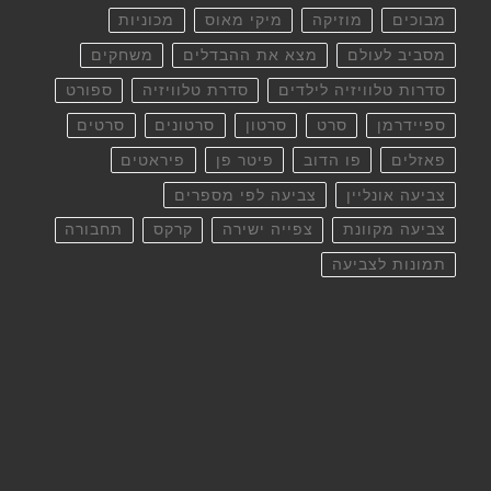
מבוכים
מוזיקה
מיקי מאוס
מכוניות
מסביב לעולם
מצא את ההבדלים
משחקים
סדרות טלוויזיה לילדים
סדרת טלוויזיה
ספורט
ספיידרמן
סרט
סרטון
סרטונים
סרטים
פאזלים
פו הדוב
פיטר פן
פיראטים
צביעה אונליין
צביעה לפי מספרים
צביעה מקוונת
צפייה ישירה
קרקס
תחבורה
תמונות לצביעה