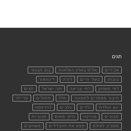
תגים
אבירים
אליס בארץ הפלאות
בוב הבנאי
בובות
בעלי חיים
דורה
דינוזאור
דפי משחק
דפי צביעה
חגי ישראל
חגים
חיבור מספרים לתמונה
חלל
חתולים
טריילר
יום הולדת
ילדים
כלבים
להדפסה
מבוכים
מוזיקה
מיקי מאוס
מכוניות
מסביב לעולם
מצא את ההבדלים
משחקים