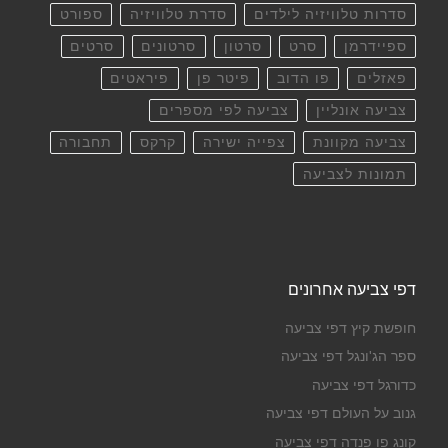
סדרות טלוויזיה לילדים
סדרת טלוויזיה
ספורט
ספיידרמן
סרט
סרטון
סרטונים
סרטים
פאזלים
פו הדוב
פיטר פן
פיראטים
צביעה אונליין
צביעה לפי מספרים
צביעה מקוונת
צפייה ישירה
קרקס
תחבורה
תמונות לצביעה
דפי צביעה אחרונים
חופשת קיץ דפי צביעה
ספר הג'ונגל דפי צביעה
כדורגל דפי צביעה
גנוב על העולם דפי צביעה
קונג פו פנדה דפי צביעה