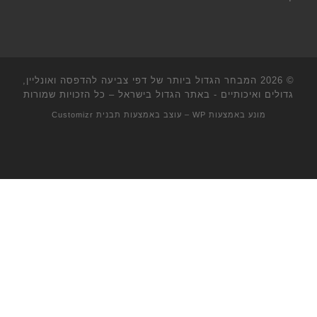
© 2026
המבחר הגדול ביותר של דפי צביעה להדפסה ואונליין,
גדולים ואיכותיים - באתר הגדול בישראל
– כל הזכויות שמורות
מונע באמצעות
WP
– עוצב באמצעות
תבנית Customizr