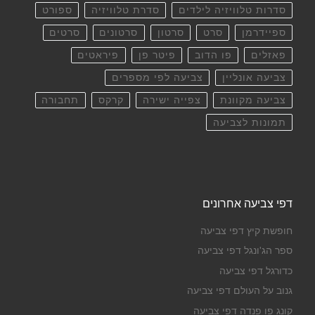
סדרות טלוויזיה לילדים
סדרת טלוויזיה
ספורט
ספיידרמן
סרט
סרטון
סרטונים
סרטים
פאזלים
פו הדוב
פיטר פן
פיראטים
צביעה אונליין
צביעה לפי מספרים
צביעה מקוונת
צפייה ישירה
קרקס
תחבורה
תמונות לצביעה
דפי צביעה אחרונים
חופשת קיץ דפי צביעה
ספר הג'ונגל דפי צביעה
כדורגל דפי צביעה
גנוב על העולם דפי צביעה
קונג פו פנדה דפי צביעה