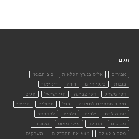
תגים
אבירים
אליס בארץ הפלאות
בוב הבנאי
בובות
בעלי חיים
דורה
דינוזאור
דפי משחק
דפי צביעה
חגי ישראל
חגים
חיבור מספרים לתמונה
חלל
חתולים
טריילר
יום הולדת
ילדים
כלבים
להדפסה
מבוכים
מוזיקה
מיקי מאוס
מכוניות
מסביב לעולם
מצא את ההבדלים
משחקים