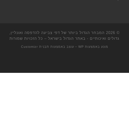
© 2026
המבחר הגדול ביותר של דפי צביעה להדפסה ואונליין,
גדולים ואיכותיים - באתר הגדול בישראל
– כל הזכויות שמורות
מונע באמצעות
WP
– עוצב באמצעות
תבנית Customizr