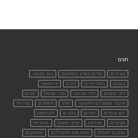
תגים
אבירים
אליס בארץ הפלאות
בוב הבנאי
בובות
בעלי חיים
דורה
דינוזאור
דפי משחק
דפי צביעה
חגי ישראל
חגים
חיבור מספרים לתמונה
חלל
חתולים
טריילר
יום הולדת
ילדים
כלבים
להדפסה
מבוכים
מוזיקה
מיקי מאוס
מכוניות
מסביב לעולם
מצא את ההבדלים
משחקים