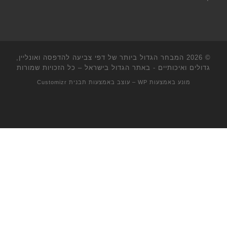
© 2026
המבחר הגדול ביותר של דפי צביעה להדפסה ואונליין,
גדולים ואיכותיים - באתר הגדול בישראל
– כל הזכויות שמורות
מונע באמצעות
WP
– עוצב באמצעות
תבנית Customizr