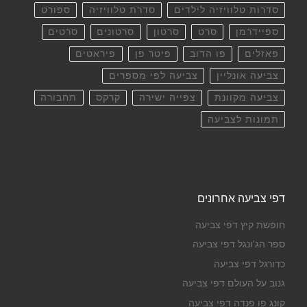
סדרות טלוויזיה לילדים
סדרת טלוויזיה
ספורט
ספיידרמן
סרט
סרטון
סרטונים
סרטים
פאזלים
פו הדוב
פיטר פן
פיראטים
צביעה אונליין
צביעה לפי מספרים
צביעה מקוונת
צפייה ישירה
קרקס
תחבורה
תמונות לצביעה
דפי צביעה אחרונים
חופשת קיץ דפי צביעה
ספר הג'ונגל דפי צביעה
כדורגל דפי צביעה
גנוב על העולם דפי צביעה
קונג פו פנדה דפי צביעה