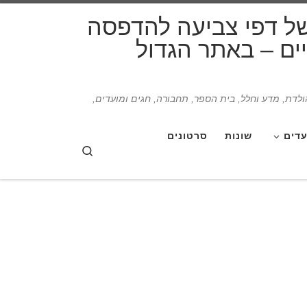
דלג לתוכן
של דפי צביעה להדפסה
תיים – באתר הגדול
הולדת, מדע וחלל, בית הספר, תחבורה, חגים ומועדים,
עדים
שונות
סרטונים
Search