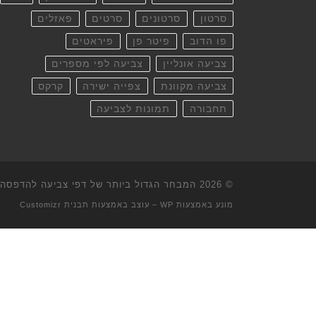
סרטון
סרטונים
סרטים
פאזלים
פו הדוב
פיטר פן
פיראטים
צביעה אונליין
צביעה לפי מספרים
צביעה מקוונת
צפייה ישירה
קרקס
תחבורה
תמונות לצביעה
© 2026
המבחר הגדול ביותר של דפי צביעה להדפסה וא
מונע באמצעות
WP
– עוצב באמצעות
תבנית Customizr