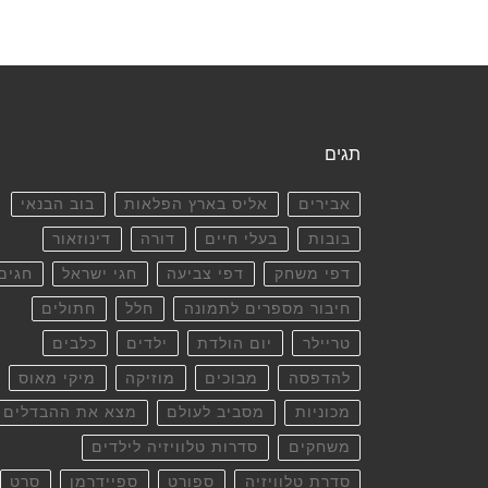
תגים
אבירים
אליס בארץ הפלאות
בוב הבנאי
בובות
בעלי חיים
דורה
דינוזאור
דפי משחק
דפי צביעה
חגי ישראל
חגים
חיבור מספרים לתמונה
חלל
חתולים
טריילר
יום הולדת
ילדים
כלבים
להדפסה
מבוכים
מוזיקה
מיקי מאוס
מכוניות
מסביב לעולם
מצא את ההבדלים
משחקים
סדרות טלוויזיה לילדים
סדרת טלוויזיה
ספורט
ספיידרמן
סרט