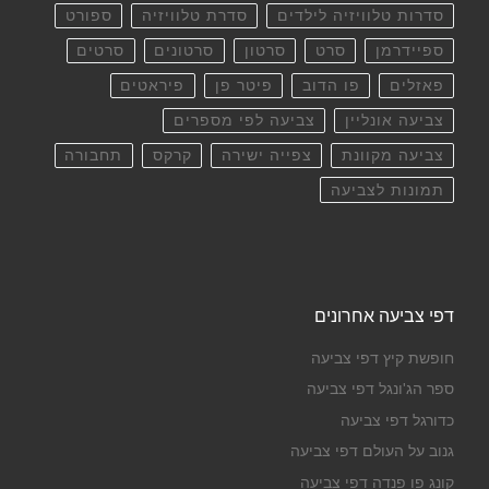
סדרות טלוויזיה לילדים
סדרת טלוויזיה
ספורט
ספיידרמן
סרט
סרטון
סרטונים
סרטים
פאזלים
פו הדוב
פיטר פן
פיראטים
צביעה אונליין
צביעה לפי מספרים
צביעה מקוונת
צפייה ישירה
קרקס
תחבורה
תמונות לצביעה
דפי צביעה אחרונים
חופשת קיץ דפי צביעה
ספר הג'ונגל דפי צביעה
כדורגל דפי צביעה
גנוב על העולם דפי צביעה
קונג פו פנדה דפי צביעה