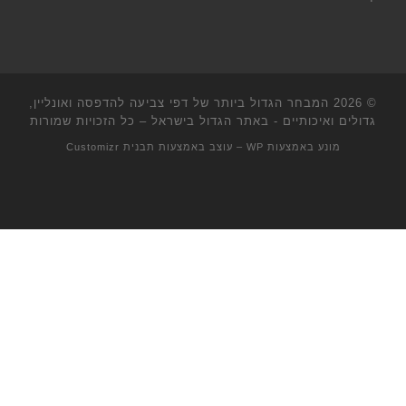
© 2026
המבחר הגדול ביותר של דפי צביעה להדפסה ואונליין,
גדולים ואיכותיים - באתר הגדול בישראל
– כל הזכויות שמורות
מונע באמצעות
WP
– עוצב באמצעות
תבנית Customizr