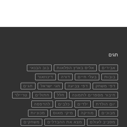
תגים
אבירים
אליס בארץ הפלאות
בוב הבנאי
בובות
בעלי חיים
דורה
דינוזאור
דפי משחק
דפי צביעה
חגי ישראל
חגים
חיבור מספרים לתמונה
חלל
חתולים
טריילר
יום הולדת
ילדים
כלבים
להדפסה
מבוכים
מוזיקה
מיקי מאוס
מכוניות
מסביב לעולם
מצא את ההבדלים
משחקים