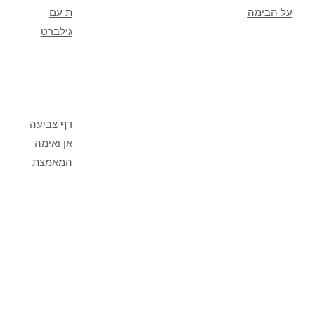
על הבימה
ת עם
גילברט
דף צביעה
אן ואימה
המאמצת