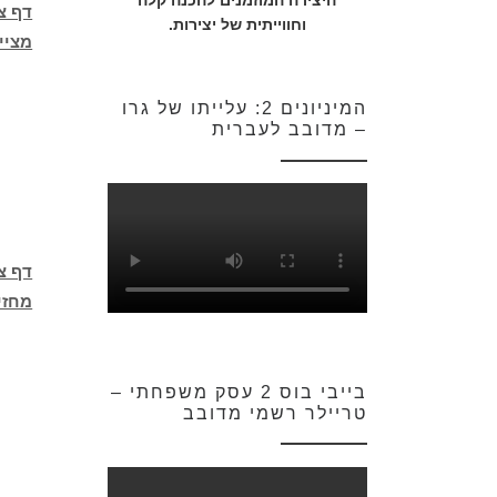
היצירה המוזמנים להכנה קלה
דף צ
וחווייתית של יצירות.
מציי
המיניונים 2: עלייתו של גרו
– מדובב לעברית
דף צ
מחזי
בייבי בוס 2 עסק משפחתי –
טריילר רשמי מדובב