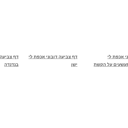
י אכפת לי
דף צביעה דובוני אכפת לי
דף צביעה 
שעים על הקשת
ישן
בנדנדה