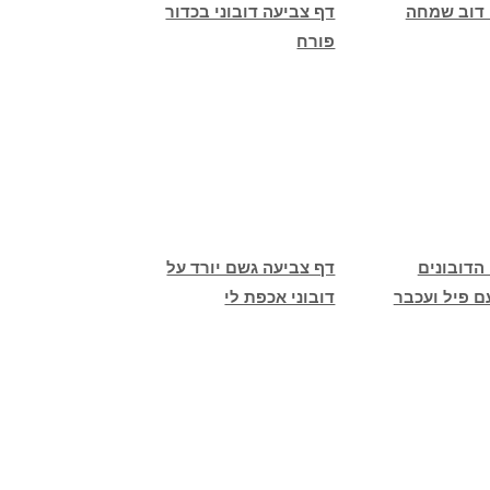
 דוב שמחה
דף צביעה דובוני בכדור
פורח
הדובונים
דף צביעה גשם יורד על
ם פיל ועכבר
דובוני אכפת לי