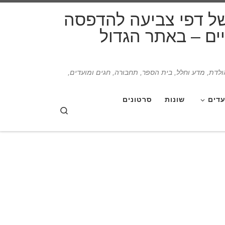
דלג לתוכן
של דפי צביעה להדפסה
תיים – באתר הגדול
הולדת, מדע וחלל, בית הספר, תחבורה, חגים ומועדים,
עדים
שונות
סרטונים
Search