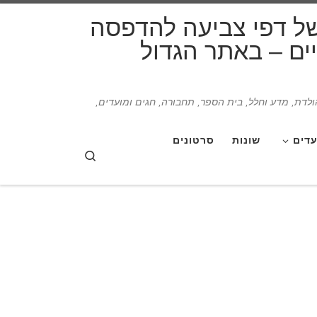
דלג לתוכן
של דפי צביעה להדפסה
תיים – באתר הגדול
הולדת, מדע וחלל, בית הספר, תחבורה, חגים ומועדים,
עדים
שונות
סרטונים
Search