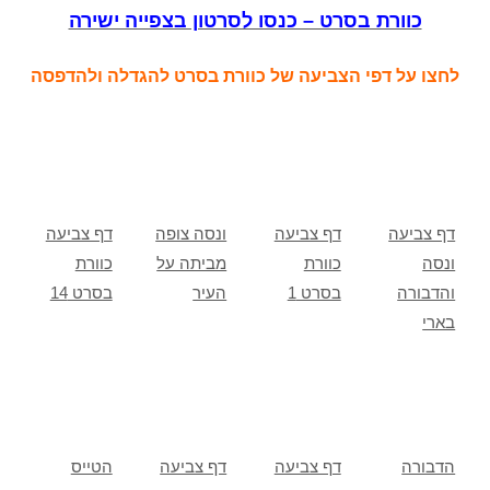
כוורת בסרט – כנסו לסרטון בצפייה ישירה
לחצו על דפי הצביעה של כוורת בסרט להגדלה ולהדפסה
דף צביעה
דף צביעה
ונסה צופה
דף צביעה
ונסה
כוורת
מביתה על
כוורת
והדבורה
בסרט 1
העיר
בסרט 14
בארי
הדבורה
דף צביעה
דף צביעה
הטייס