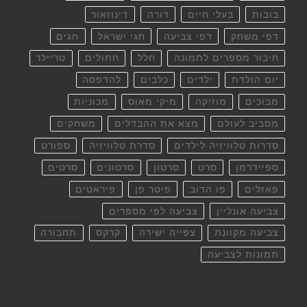
בובות
בעלי חיים
דורה
דינוזאור
דפי משחק
דפי צביעה
חגי ישראל
חגים
חיבור מספרים לתמונה
חלל
חתולים
טריילר
יום הולדת
ילדים
כלבים
להדפסה
מבוכים
מוזיקה
מיקי מאוס
מכוניות
מסביב לעולם
מצא את ההבדלים
משחקים
סדרות טלוויזיה לילדים
סדרת טלוויזיה
ספורט
ספיידרמן
סרט
סרטון
סרטונים
סרטים
פאזלים
פו הדוב
פיטר פן
פיראטים
צביעה אונליין
צביעה לפי מספרים
צביעה מקוונת
צפייה ישירה
קרקס
תחבורה
תמונות לצביעה