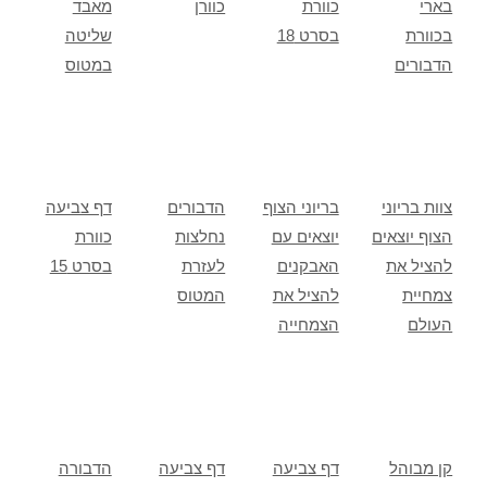
בארי
כוורת
כוורן
מאבד
בכוורת
בסרט 18
שליטה
הדבורים
במטוס
צוות בריוני
בריוני הצוף
הדבורים
דף צביעה
הצוף יוצאים
יוצאים עם
נחלצות
כוורת
להציל את
האבקנים
לעזרת
בסרט 15
צמחיית
להציל את
המטוס
העולם
הצמחייה
קן מבוהל
דף צביעה
דף צביעה
הדבורה