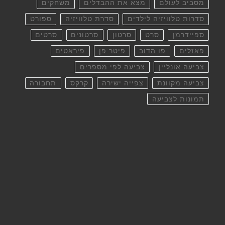
מסביב לעולם
מצא את ההבדלים
משחקים
סדרות טלוויזיה לילדים
סדרת טלוויזיה
ספורט
ספיידרמן
סרט
סרטון
סרטונים
סרטים
פאזלים
פו הדוב
פיטר פן
פיראטים
צביעה אונליין
צביעה לפי מספרים
צביעה מקוונת
צפייה ישירה
קרקס
תחבורה
תמונות לצביעה