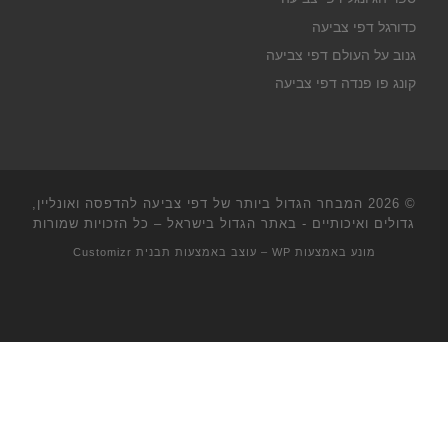
כדורגל דפי צביעה
גנוב על העולם דפי צביעה
קונג פו פנדה דפי צביעה
© 2026
המבחר הגדול ביותר של דפי צביעה להדפסה ואונליין,
גדולים ואיכותיים - באתר הגדול בישראל
– כל הזכויות שמורות
מונע באמצעות
WP
– עוצב באמצעות
תבנית Customizr