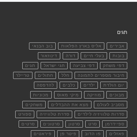
תגים
אבירים
אליס בארץ הפלאות
בוב הבנאי
בובות
בעלי חיים
דורה
דינוזאור
דפי משחק
דפי צביעה
חגי ישראל
חגים
חיבור מספרים לתמונה
חלל
חתולים
טריילר
יום הולדת
ילדים
כלבים
להדפסה
מבוכים
מוזיקה
מיקי מאוס
מכוניות
מסביב לעולם
מצא את ההבדלים
משחקים
סדרות טלוויזיה לילדים
סדרת טלוויזיה
ספורט
ספיידרמן
סרט
סרטון
סרטונים
סרטים
פאזלים
פו הדוב
פיטר פן
פיראטים