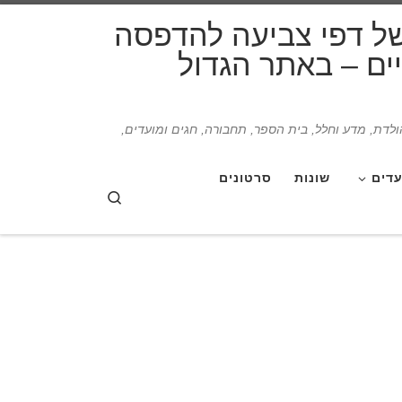
דלג לתוכן
של דפי צביעה להדפסה
תיים – באתר הגדול
הולדת, מדע וחלל, בית הספר, תחבורה, חגים ומועדים,
עדים
שונות
סרטונים
Search