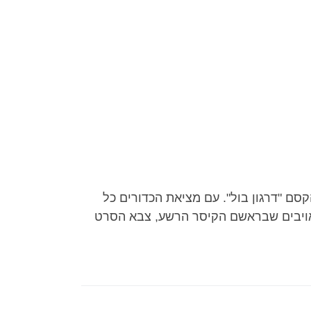
סם "דרגון בול". עם מציאת הכדורים כל
אויבים שבראשם הקיסר הרשע, צבא הסרט