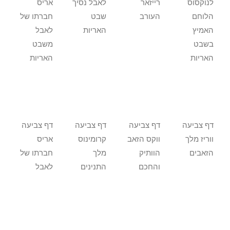
לנוקסוס
רייזאר
לאבל נסיך
אריס
הלוחם
העורב
שבט
חברתו של
האמיץ
האריות
לאבל
בשבט
משבט
האריות
האריות
דף צביעה
דף צביעה
דף צביעה
דף צביעה
ווריז מלך
ווקס הזאב
קרומינוס
אריס
הזאבים
הוותיק
מלך
חברתו של
והחכם
התנינים
לאבל