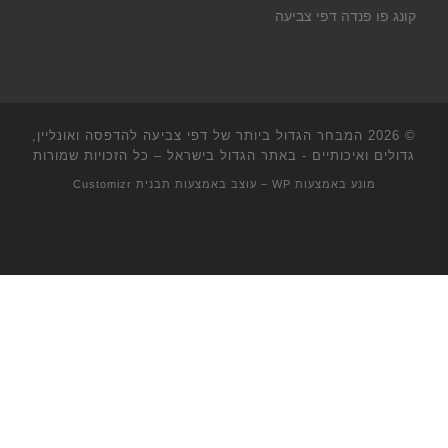
קונג פו פנדה דפי צביעה
© 2026
המבחר הגדול ביותר של דפי צביעה להדפסה ואונליין,
גדולים ואיכותיים - באתר הגדול בישראל
– כל הזכויות שמורות
מונע באמצעות
WP
– עוצב באמצעות
תבנית Customizr