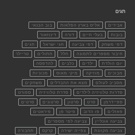
תגים
אבירים
אליס בארץ הפלאות
בוב הבנאי
בובות
בעלי חיים
דורה
דינוזאור
דפי משחק
דפי צביעה
חגי ישראל
חגים
חיבור מספרים לתמונה
חלל
חתולים
טריילר
יום הולדת
ילדים
כלבים
להדפסה
מבוכים
מוזיקה
מיקי מאוס
מכוניות
מסביב לעולם
מצא את ההבדלים
משחקים
סדרות טלוויזיה לילדים
סדרת טלוויזיה
ספורט
ספיידרמן
סרט
סרטון
סרטונים
סרטים
פאזלים
פו הדוב
פיטר פן
פיראטים
צביעה אונליין
צביעה לפי מספרים
צביעה מקוונת
צפייה ישירה
קרקס
תחבורה