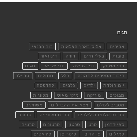
תגים
אבירים
אליס בארץ הפלאות
בוב הבנאי
בובות
בעלי חיים
דורה
דינוזאור
דפי משחק
דפי צביעה
חגי ישראל
חגים
חיבור מספרים לתמונה
חלל
חתולים
טריילר
יום הולדת
ילדים
כלבים
להדפסה
מבוכים
מוזיקה
מיקי מאוס
מכוניות
מסביב לעולם
מצא את ההבדלים
משחקים
סדרות טלוויזיה לילדים
סדרת טלוויזיה
ספורט
ספיידרמן
סרט
סרטון
סרטונים
סרטים
פאזלים
פו הדוב
פיטר פן
פיראטים