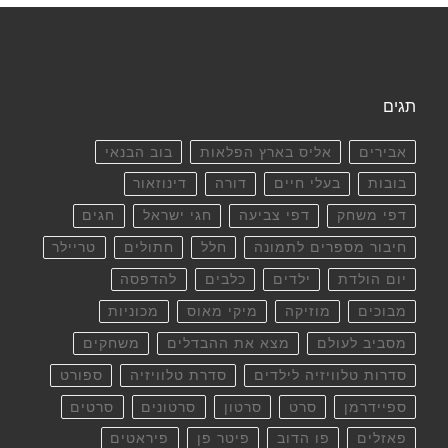
תגים
אבירים
אליס בארץ הפלאות
בוב הבנאי
בובות
בעלי חיים
דורה
דינוזאור
דפי משחק
דפי צביעה
חגי ישראל
חגים
חיבור מספרים לתמונה
חלל
חתולים
טריילר
יום הולדת
ילדים
כלבים
להדפסה
מבוכים
מוזיקה
מיקי מאוס
מכוניות
מסביב לעולם
מצא את ההבדלים
משחקים
סדרות טלוויזיה לילדים
סדרת טלוויזיה
ספורט
ספיידרמן
סרט
סרטון
סרטונים
סרטים
פאזלים
פו הדוב
פיטר פן
פיראטים