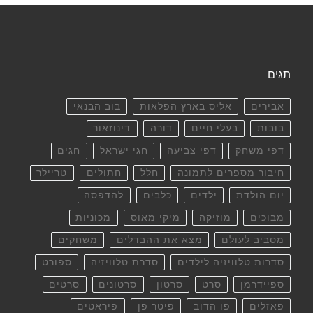
תגים
אבירים
אליס בארץ הפלאות
בוב הבנאי
בובות
בעלי חיים
דורה
דינוזאור
דפי משחק
דפי צביעה
חגי ישראל
חגים
חיבור מספרים לתמונה
חלל
חתולים
טריילר
יום הולדת
ילדים
כלבים
להדפסה
מבוכים
מוזיקה
מיקי מאוס
מכוניות
מסביב לעולם
מצא את ההבדלים
משחקים
סדרות טלוויזיה לילדים
סדרת טלוויזיה
ספורט
ספיידרמן
סרט
סרטון
סרטונים
סרטים
פאזלים
פו הדוב
פיטר פן
פיראטים