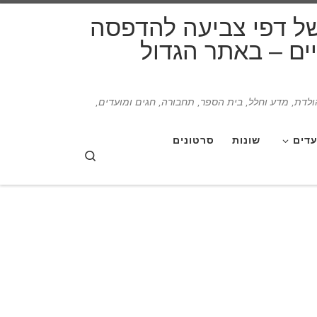
דלג לתוכן
של דפי צביעה להדפסה
תיים – באתר הגדול
הולדת, מדע וחלל, בית הספר, תחבורה, חגים ומועדים,
עדים
שונות
סרטונים
Search