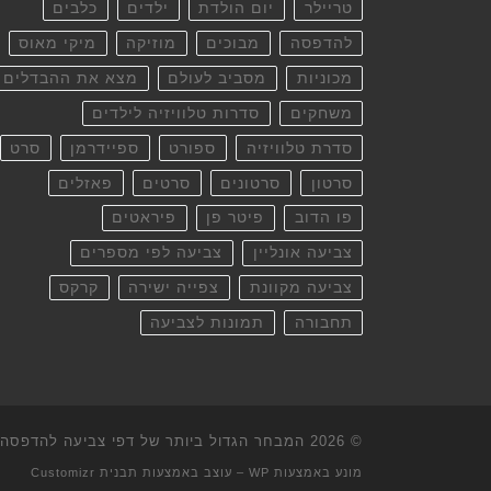
טריילר
יום הולדת
ילדים
כלבים
להדפסה
מבוכים
מוזיקה
מיקי מאוס
מכוניות
מסביב לעולם
מצא את ההבדלים
משחקים
סדרות טלוויזיה לילדים
סדרת טלוויזיה
ספורט
ספיידרמן
סרט
סרטון
סרטונים
סרטים
פאזלים
פו הדוב
פיטר פן
פיראטים
צביעה אונליין
צביעה לפי מספרים
צביעה מקוונת
צפייה ישירה
קרקס
תחבורה
תמונות לצביעה
© 2026
המבחר הגדול ביותר של דפי צביעה להדפסה וא
מונע באמצעות
WP
– עוצב באמצעות
תבנית Customizr