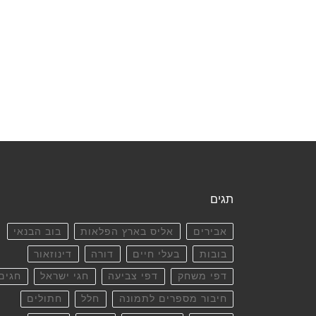
תגים
אבירים
אליס בארץ הפלאות
בוב הבנאי
בובות
בעלי חיים
דורה
דינוזאור
דפי משחק
דפי צביעה
חגי ישראל
חגים
חיבור מספרים לתמונה
חלל
חתולים