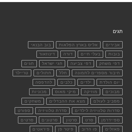
תגים
אבירים
אליס בארץ הפלאות
בוב הבנאי
בובות
בעלי חיים
דורה
דינוזאור
דפי משחק
דפי צביעה
חגי ישראל
חגים
חיבור מספרים לתמונה
חלל
חתולים
טריילר
יום הולדת
ילדים
כלבים
להדפסה
מבוכים
מוזיקה
מיקי מאוס
מכוניות
מסביב לעולם
מצא את ההבדלים
משחקים
סדרות טלוויזיה לילדים
סדרת טלוויזיה
ספורט
ספיידרמן
סרט
סרטון
סרטונים
סרטים
פאזלים
פו הדוב
פיטר פן
פיראטים