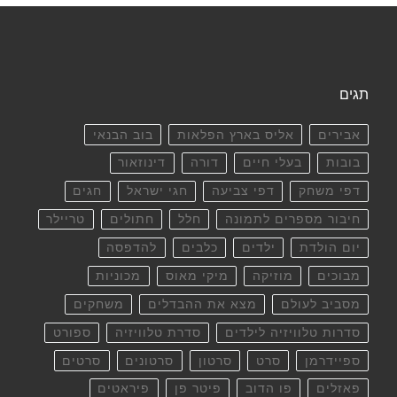
תגים
אבירים
אליס בארץ הפלאות
בוב הבנאי
בובות
בעלי חיים
דורה
דינוזאור
דפי משחק
דפי צביעה
חגי ישראל
חגים
חיבור מספרים לתמונה
חלל
חתולים
טריילר
יום הולדת
ילדים
כלבים
להדפסה
מבוכים
מוזיקה
מיקי מאוס
מכוניות
מסביב לעולם
מצא את ההבדלים
משחקים
סדרות טלוויזיה לילדים
סדרת טלוויזיה
ספורט
ספיידרמן
סרט
סרטון
סרטונים
סרטים
פאזלים
פו הדוב
פיטר פן
פיראטים