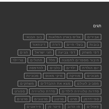
תגים
אבירים
אליס בארץ הפלאות
בוב הבנאי
בובות
בעלי חיים
דורה
דינוזאור
דפי משחק
דפי צביעה
חגי ישראל
חגים
חיבור מספרים לתמונה
חלל
חתולים
טריילר
יום הולדת
ילדים
כלבים
להדפסה
מבוכים
מוזיקה
מיקי מאוס
מכוניות
מסביב לעולם
מצא את ההבדלים
משחקים
סדרות טלוויזיה לילדים
סדרת טלוויזיה
ספורט
ספיידרמן
סרט
סרטון
סרטונים
סרטים
פאזלים
פו הדוב
פיטר פן
פיראטים