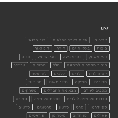
תגים
אבירים
אליס בארץ הפלאות
בוב הבנאי
בובות
בעלי חיים
דורה
דינוזאור
דפי משחק
דפי צביעה
חגי ישראל
חגים
חיבור מספרים לתמונה
חלל
חתולים
טריילר
יום הולדת
ילדים
כלבים
להדפסה
מבוכים
מוזיקה
מיקי מאוס
מכוניות
מסביב לעולם
מצא את ההבדלים
משחקים
סדרות טלוויזיה לילדים
סדרת טלוויזיה
ספורט
ספיידרמן
סרט
סרטון
סרטונים
סרטים
פאזלים
פו הדוב
פיטר פן
פיראטים