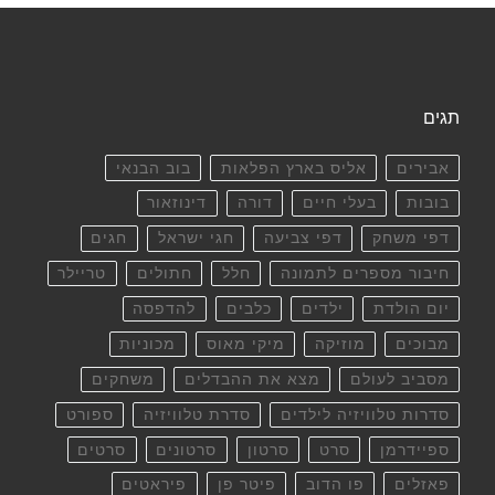
תגים
אבירים
אליס בארץ הפלאות
בוב הבנאי
בובות
בעלי חיים
דורה
דינוזאור
דפי משחק
דפי צביעה
חגי ישראל
חגים
חיבור מספרים לתמונה
חלל
חתולים
טריילר
יום הולדת
ילדים
כלבים
להדפסה
מבוכים
מוזיקה
מיקי מאוס
מכוניות
מסביב לעולם
מצא את ההבדלים
משחקים
סדרות טלוויזיה לילדים
סדרת טלוויזיה
ספורט
ספיידרמן
סרט
סרטון
סרטונים
סרטים
פאזלים
פו הדוב
פיטר פן
פיראטים