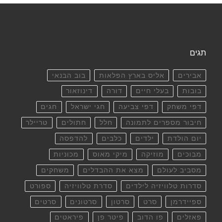
תגים
אבירים
אליס בארץ הפלאות
בוב הבנאי
בובות
בעלי חיים
דורה
דינוזאור
דפי משחק
דפי צביעה
חגי ישראל
חגים
חיבור מספרים לתמונה
חלל
חתולים
טריילר
יום הולדת
ילדים
כלבים
להדפסה
מבוכים
מוזיקה
מיקי מאוס
מכוניות
מסביב לעולם
מצא את ההבדלים
משחקים
סדרות טלוויזיה לילדים
סדרת טלוויזיה
ספורט
ספיידרמן
סרט
סרטון
סרטונים
סרטים
פאזלים
פו הדוב
פיטר פן
פיראטים