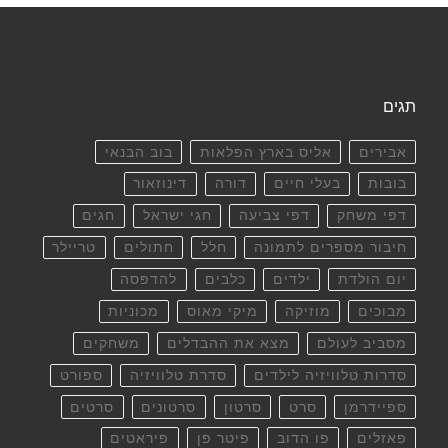
תגים
אבירים
אליס בארץ הפלאות
בוב הבנאי
בובות
בעלי חיים
דורה
דינוזאור
דפי משחק
דפי צביעה
חגי ישראל
חגים
חיבור מספרים לתמונה
חלל
חתולים
טריילר
יום הולדת
ילדים
כלבים
להדפסה
מבוכים
מוזיקה
מיקי מאוס
מכוניות
מסביב לעולם
מצא את ההבדלים
משחקים
סדרות טלוויזיה לילדים
סדרת טלוויזיה
ספורט
ספיידרמן
סרט
סרטון
סרטונים
סרטים
פאזלים
פו הדוב
פיטר פן
פיראטים