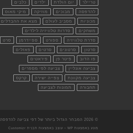
טריילר
יום הולדת
ילדים
כלבים
להדפסה
מבוכים
מוזיקה
מיקי מאוס
מכוניות
מסביב לעולם
מצא את ההבדלים
משחקים
סדרות טלוויזיה לילדים
סדרת טלוויזיה
ספורט
ספיידרמן
סרט
סרטון
סרטונים
סרטים
פאזלים
פו הדוב
פיטר פן
פיראטים
צביעה אונליין
צביעה לפי מספרים
צביעה מקוונת
צפייה ישירה
קרקס
תחבורה
תמונות לצביעה
© 2026
המבחר הגדול ביותר של דפי צביעה להדפסה וא
מונע באמצעות
WP
– עוצב באמצעות
תבנית Customizr