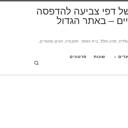
דלג לתוכן
של דפי צביעה להדפסה
תיים – באתר הגדול
הולדת, מדע וחלל, בית הספר, תחבורה, חגים ומועדים,
עדים
שונות
סרטונים
Search