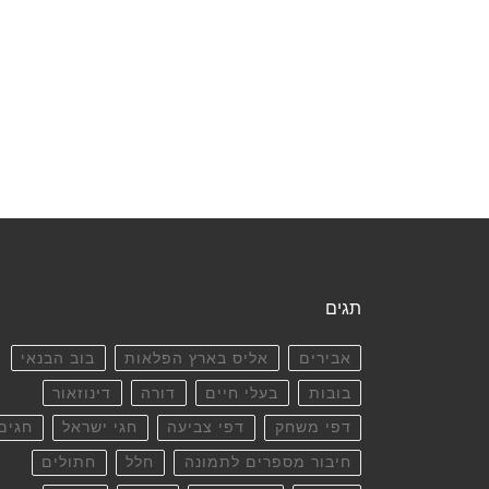
תגים
אבירים
אליס בארץ הפלאות
בוב הבנאי
בובות
בעלי חיים
דורה
דינוזאור
דפי משחק
דפי צביעה
חגי ישראל
חגים
חיבור מספרים לתמונה
חלל
חתולים